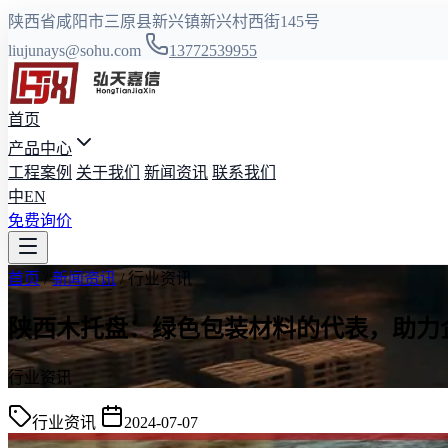
陕西省咸阳市三原县新兴镇新兴村西街145号
liujunays@sohu.com
13772539955
首页
产品中心
工程案例
关于我们
新闻资讯
联系我们
中
EN
免费询价
首页
/
新闻资讯
/
行业资讯
陕西木托盘：绿色包装材料的代表，助力
行业资讯
行业资讯
2024-07-07