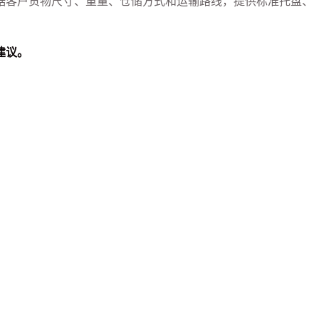
据客户货物尺寸、重量、仓储方式和运输路线，提供标准托盘、
建议。