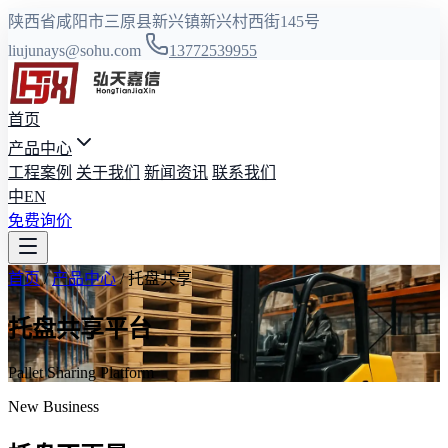
陕西省咸阳市三原县新兴镇新兴村西街145号
liujunays@sohu.com
13772539955
首页
产品中心
工程案例
关于我们
新闻资讯
联系我们
中
EN
免费询价
首页
/
产品中心
/
托盘共享
托盘共享平台
Pallet Sharing Platform
New Business