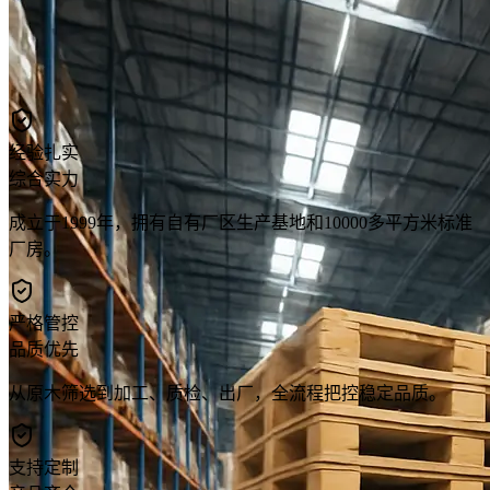
经验扎实
综合实力
成立于1999年，拥有自有厂区生产基地和10000多平方米标准
厂房。
严格管控
品质优先
从原木筛选到加工、质检、出厂，全流程把控稳定品质。
支持定制