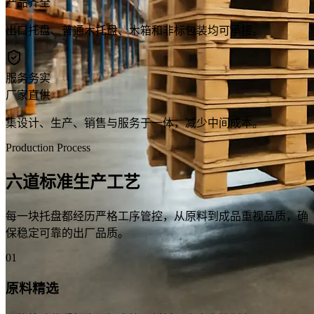
产品齐全
出口托盘、普通木托盘、木箱和非标包装均可承接。
服务务实
厂家直供
集设计、生产、销售与服务于一体，减少中间成本。
Production Process
六道标准生产工艺
每一块托盘都经历严格工序管控，从原料到成品重视品质，确
保稳定可靠的出厂品质。
01
原料精选