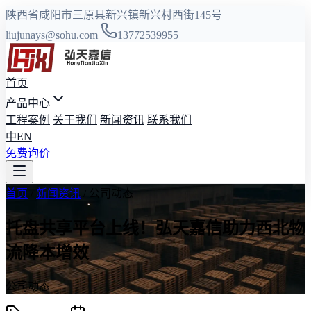
陕西省咸阳市三原县新兴镇新兴村西街145号
liujunays@sohu.com
13772539955
首页
产品中心
工程案例
关于我们
新闻资讯
联系我们
中
EN
免费询价
首页
/
新闻资讯
/
公司动态
托盘共享平台上线！弘天嘉信助力西北物
流降本增效
公司动态