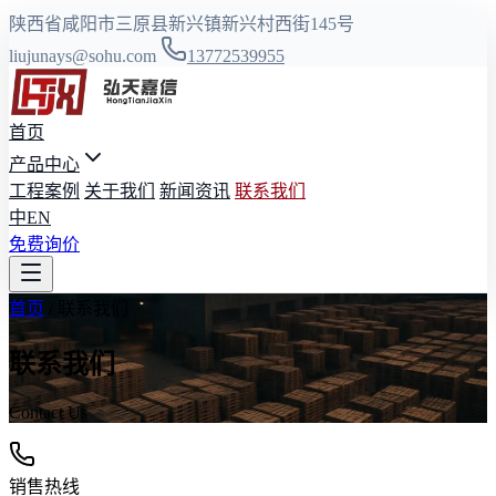
陕西省咸阳市三原县新兴镇新兴村西街145号
liujunays@sohu.com
13772539955
首页
产品中心
工程案例
关于我们
新闻资讯
联系我们
中
EN
免费询价
首页
/
联系我们
联系我们
Contact Us
销售热线